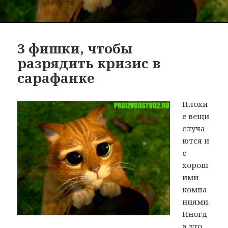
3 фишки, чтобы
разрядить кризис в
сарафанке
Плохи
е вещи
случа
ются и
с
хорош
ими
компа
ниями.
Иногд
а это