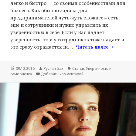
легко и быстро — со своими особенностями для
бизнеса. Как обычно задача для
предпринимателей чуть-чуть сложнее – есть
ещё и сотрудники и нужно управлять их
уверенностью в себе. Если у Вас падает
уверенность, то и у сотрудников тоже падает и
это сразу отражается на …
Читать далее
Как стать 
Опубликовано
09.12.2016
Автор
Руслан Бах
Рубрики
Статьи
,
Уверенность и
самооценка
Добавить комментарий
к записи Как стать уверенным