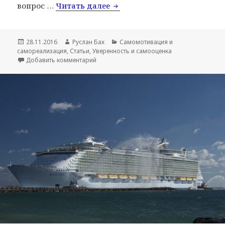
вопрос …
Читать далее
Что такое уверенность в себ
Опубликовано
28.11.2016
Автор
Руслан Бах
Рубрики
Самомотивация и
самореализация
,
Статьи
,
Уверенность и самооценка
Добавить комментарий
к записи Что такое уверенность в себе в би