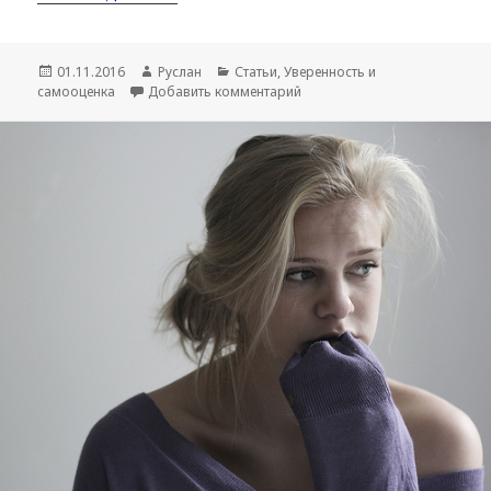
Опубликовано
01.11.2016
Автор
Руслан
Рубрики
Статьи
,
Уверенность и
самооценка
Добавить комментарий
к записи Как быть увереннее 