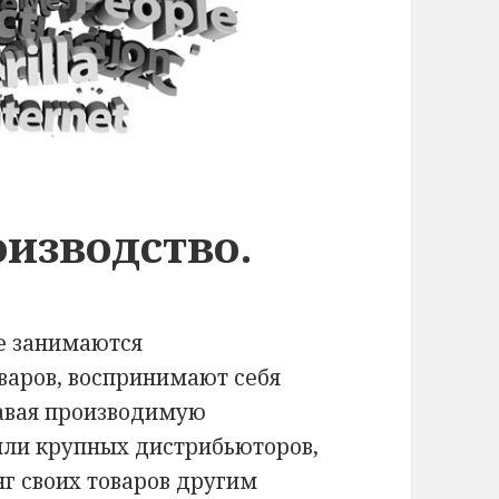
изводство.
е занимаются
аров, воспринимают себя
авая производимую
или крупных дистрибьюторов,
г своих товаров другим