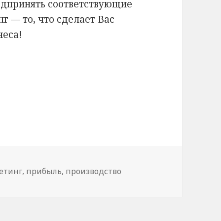
едпринять соответствующие
 — то, что сделает Вас
неса!
ки
етинг
,
прибыль
,
производство