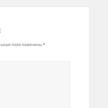
й
льные поля помечены
*