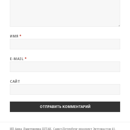
ИМЯ
*
E-MAIL
*
САЙТ
ИП Анна Дмитриевна ШТАК, Санкт-Петербург проспект Энтузиастов 41,