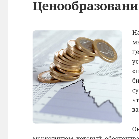
Ценообразовани
На
м
ц
ус
«
би
су
чт
в
Он
маркетингом, который, обеспечива