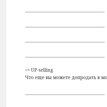
_____________________________________
_____________________________________
_____________________________________
_____________________________________
=> UP-selling
Что еще вы можете допродать в м
_____________________________________