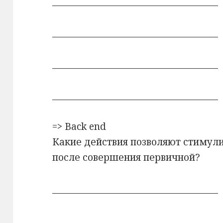
_____________________________________
_____________________________________
_____________________________________
_____________________________________
=> Back end
Какие действия позволяют стимул
после совершения первичной?
_____________________________________
_____________________________________