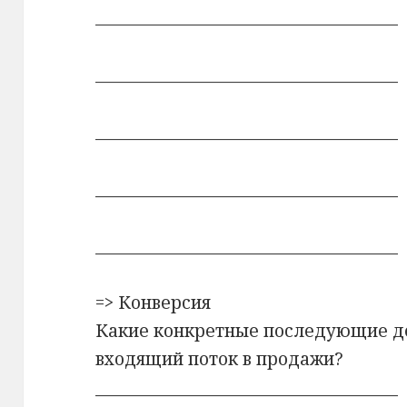
_____________________________________
_____________________________________
_____________________________________
_____________________________________
_____________________________________
=> Конверсия
Какие конкретные последующие д
входящий поток в продажи?
_____________________________________